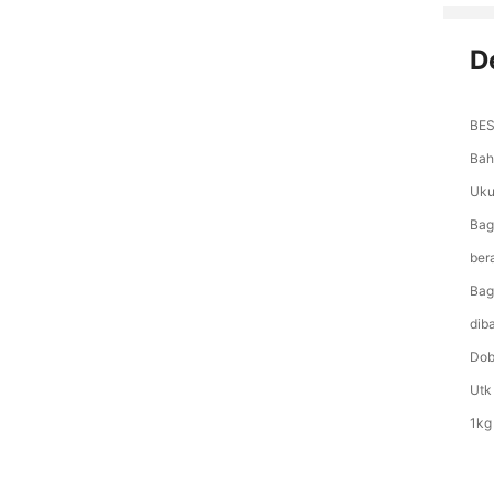
D
BES
Bah
Uku
Bag
ber
Bag
dib
Dobe
Utk 
1kg 