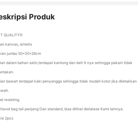
eskripsi Produk
T QUALITY!!!
an kanvas, sintetis
ran jumbo 50*30*26cm
ian dalam bahan satin,terdapat kantong dan belt X nya sehingga pakain tidak
antakan.
ian bawah terdapat kaki penyangga sehingga tidak mudah kotor jika diletakkan
awah.
l resleting.
travel bag tali panjang Dan standard, bisa dilihat dietalase Kami lainnya.
isi 2pcs