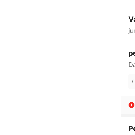
V
ju
p
O
P