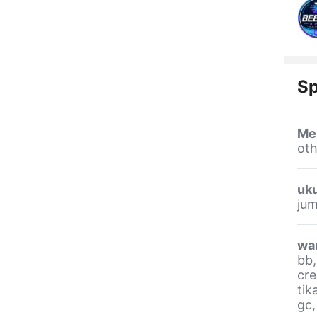
Sp
Me
oth
uk
ju
wa
bb,
cre
tik
gc,