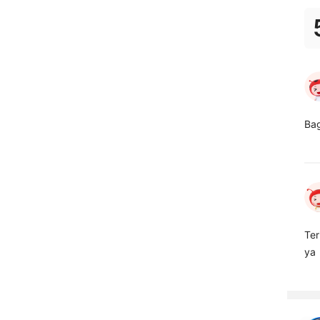
Bag
Terim
ya