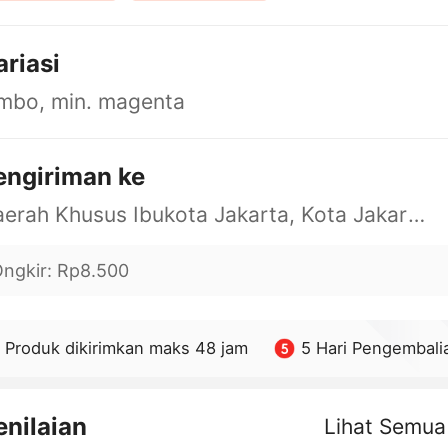
ariasi
mbo, min. magenta
engiriman ke
Daerah Khusus Ibukota Jakarta, Kota Jakarta Barat, Cengkareng, yy
ngkir
:
Rp8.500
Produk dikirimkan maks 48 jam
5 Hari Pengembali
enilaian
Lihat Semua