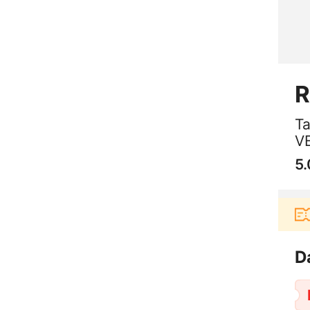
R
Ta
V
5.
lanja di aplikasi Akulaku bisa dapat voucher Rp165.
D