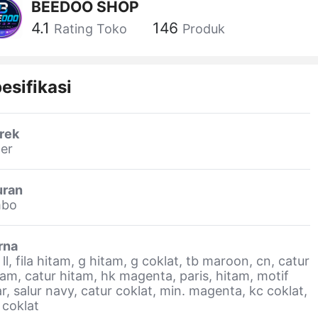
BEEDOO SHOP
4.1
146
Rating Toko
Produk
esifikasi
rek
er
uran
mbo
rna
 ll, fila hitam, g hitam, g coklat, tb maroon, cn, catur
am, catur hitam, hk magenta, paris, hitam, motif
ar, salur navy, catur coklat, min. magenta, kc coklat,
 coklat