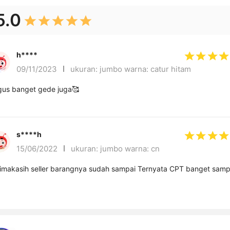
5.0
h****
09/11/2023
ukuran: jumbo warna: catur hitam
us banget gede juga🥰
s****h
15/06/2022
ukuran: jumbo warna: cn
akasih seller barangnya sudah sampai Ternyata CPT banget sampain