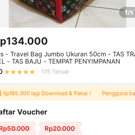
1
/
5
p134.000
s - Travel Bag Jumbo Ukuran 50cm - TAS TR
EL - TAS BAJU - TEMPAT PENYIMPANAN
0
175
Terjual
000 lagi Download & Pakai！
Pengguna baru berbela
aftar Voucher
Rp50.000
Rp20.000