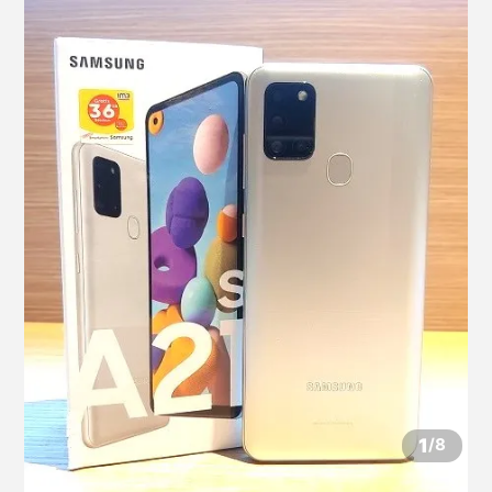
1
/
8