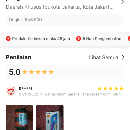
Daerah Khusus Ibukota Jakarta, Kota Jakarta Barat, Cengkareng, yy
Ongkir
:
Rp8.500
Produk dikirimkan maks 48 jam
5 Hari Pengembalian
Penilaian
Lihat Semua
5.0
R****i
07/11/2022
warna: hitam garansi: 1 tahun ram/rom: 6/64GB