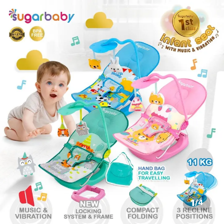
1
/
4