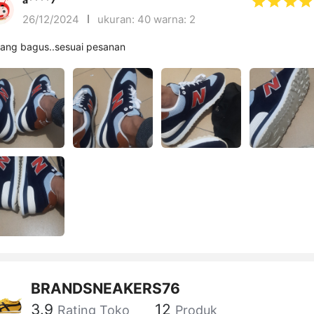
26/12/2024
ukuran: 40 warna: 2
ang bagus..sesuai pesanan
BRANDSNEAKERS76
3.9
12
Rating Toko
Produk