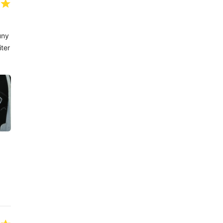
uny
ter