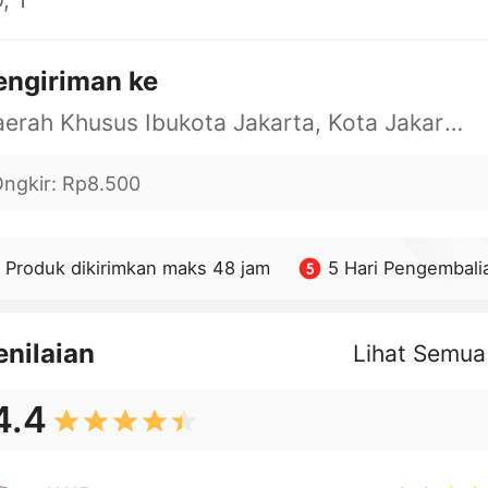
engiriman ke
Daerah Khusus Ibukota Jakarta, Kota Jakarta Barat, Cengkareng, yy
ngkir
:
Rp8.500
Produk dikirimkan maks 48 jam
5 Hari Pengembali
enilaian
Lihat Semua
4.4