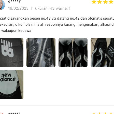
o****7
19/02/2025
ukuran: 43 warna: 1
gat disayangkan pesen no.43 yg datang no.42 dan otomatis sepat
ekecilan, dikomplain malah responnya kurang mengenakan, alhasil di
a walaupun kecewa
a****7