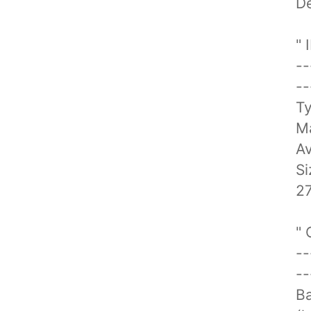
De
"
--
--
Ty
M
Av
Si
27
"
--
--
Ba