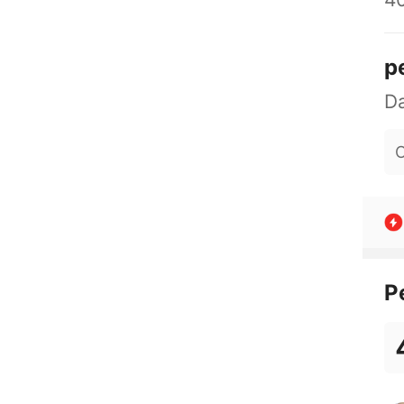
p
O
P