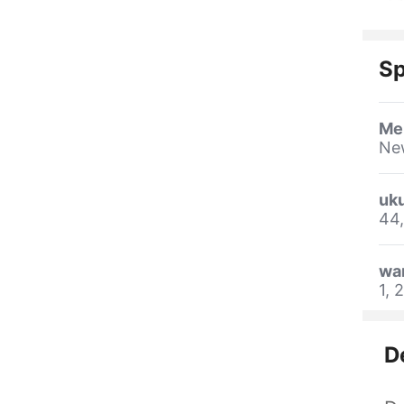
Sp
Me
Ne
uk
44,
wa
1, 2
D