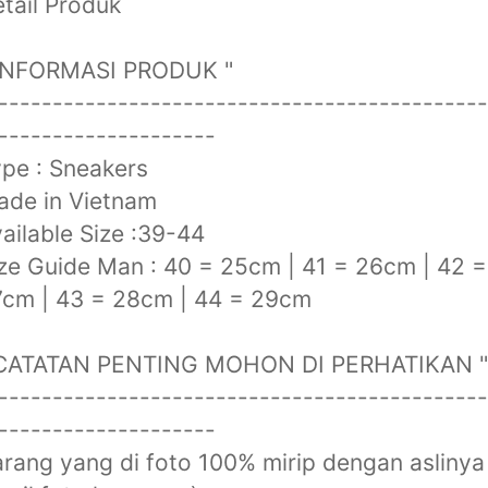
tail Produk
 INFORMASI PRODUK "
---------------------------------------------
--------------------
pe : Sneakers
ade in Vietnam
ailable Size :39-44
ze Guide Man : 40 = 25cm | 41 = 26cm | 42 =
cm | 43 = 28cm | 44 = 29cm
 CATATAN PENTING MOHON DI PERHATIKAN "
---------------------------------------------
--------------------
rang yang di foto 100% mirip dengan aslinya