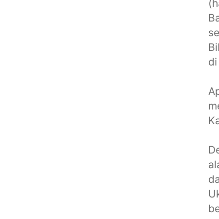
(h
Ba
se
Bi
di
Ap
me
Ka
De
al
da
Uk
be