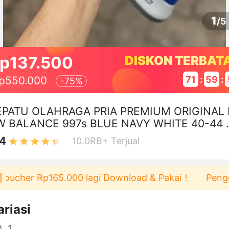
1
/
5
p137.500
DISKON TERBAT
71
:
59
:
p550.000
-
75%
EPATU OLAHRAGA PRIA PREMIUM ORIGINAL
W BALANCE 997s BLUE NAVY WHITE 40-44 
E KAOS KAKI - FREE ONGKIR JABODETABEK
.4
10.0RB+
Terjual
her Rp165.000 lagi Download & Pakai！
Pengguna ba
ariasi
, 1