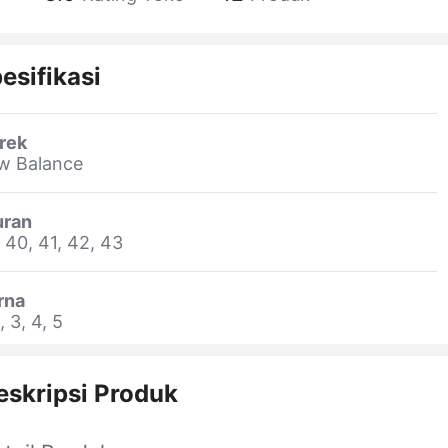
esifikasi
rek
w Balance
uran
 40, 41, 42, 43
rna
, 3, 4, 5
eskripsi Produk