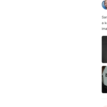
San
a k
im