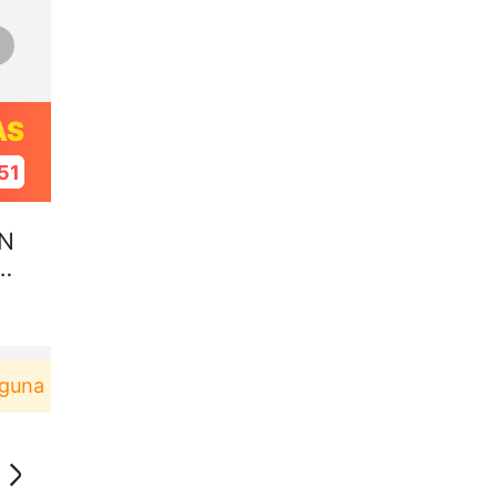
AS
50
 N
FR
ru berbelanja di aplikasi Akulaku bisa dapat vouche