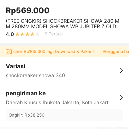
Rp569.000
(FREE ONGKIR) SHOCKBREAKER SHOWA 280 M
M 280MM MODEL SHOWA WP JUPITER Z OLD N
EW Z1 VEGA R ZR FORCE1 FIZR F1ZR FIZ R
4.0
9
Terjual
at voucher Rp165.000 lagi Download & Pakai！
Pengguna baru 
Variasi
shockbreaker showa 340
pengiriman ke
Daerah Khusus Ibukota Jakarta, Kota Jakarta Barat, Cengkareng, yy
Ongkir
:
Rp38.250