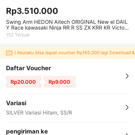
Rp3.510.000
Swing Arm HEDON Aitech ORIGINAL New el DAIL
Y Race kawasaki Ninja RR R SS ZX KRR KR Victor
Sasis Capit Urang ber Stabiliz
152
Terjual
plikasi Akulaku bisa dapat voucher Rp165.000 lagi Download & 
Daftar Voucher
Rp20.000
Rp9.000
Variasi
SILVER Variasi Hitam, SS/R
pengiriman ke