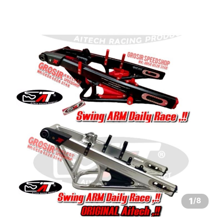
1
/
8