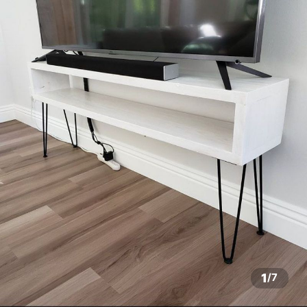
1
/
7