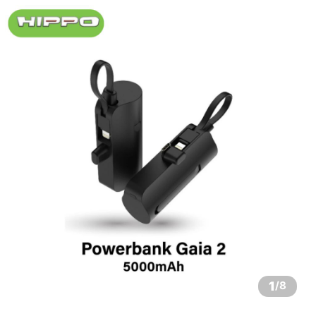
1
/
8