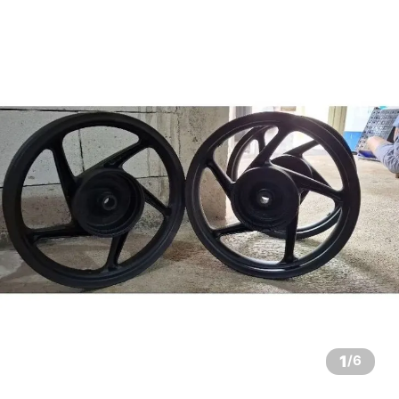
1
/
6