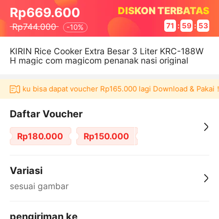
DISKON TERBATAS
Rp669.600
Rp744.000
71
:
59
:
53
-
10%
KIRIN Rice Cooker Extra Besar 3 Liter KRC-188W
H magic com magicom penanak nasi original
 Akulaku bisa dapat voucher Rp165.000 lagi Download & Pakai！
Daftar Voucher
Rp180.000
Rp150.000
Variasi
sesuai gambar
pengiriman ke