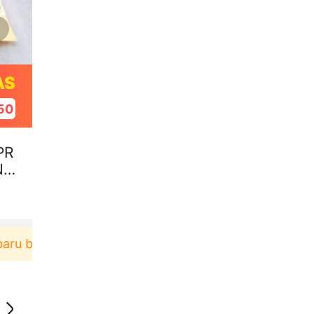
AS
49
PR
NK
erbelanja di aplikasi Akulaku bisa dapat voucher R