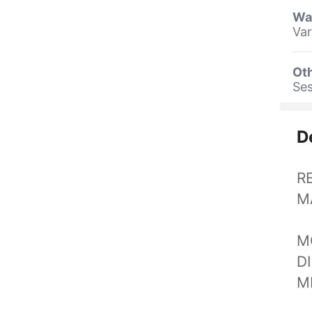
Wa
Var
Oth
Se
D
R
M
M
D
M