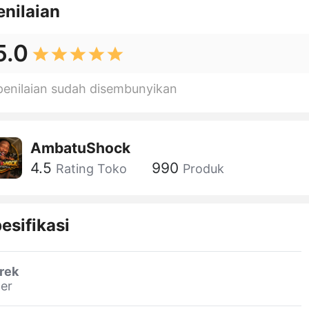
enilaian
5.0
penilaian sudah disembunyikan
AmbatuShock
4.5
990
Rating Toko
Produk
esifikasi
rek
er