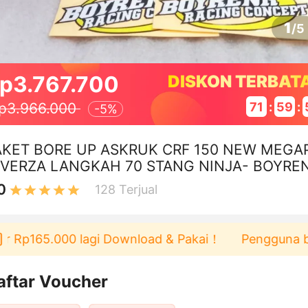
1
/
5
p3.767.700
DISKON TERBAT
71
:
59
:
p3.966.000
-
5%
AKET BORE UP ASKRUK CRF 150 NEW MEGA
 VERZA LANGKAH 70 STANG NINJA- BOYRE
ACING
0
128
Terjual
 Rp165.000 lagi Download & Pakai！
Pengguna baru b
aftar Voucher