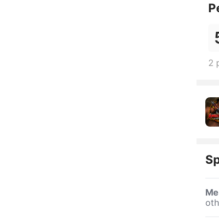
P
2 
Sp
Me
oth