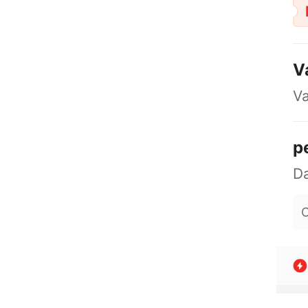
V
Va
p
O