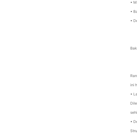
• M
• B
• D
Bak
Ran
ini
• L
Dil
seh
• D
Str