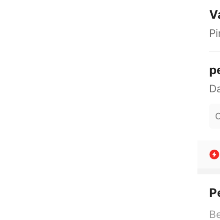
V
Pi
p
O
P
Be