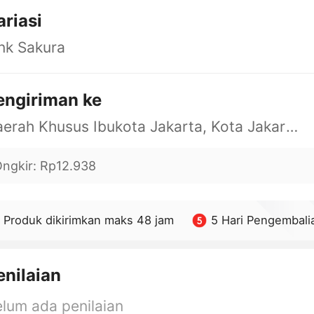
ariasi
nk Sakura
engiriman ke
Daerah Khusus Ibukota Jakarta, Kota Jakarta Barat, Cengkareng, yy
ngkir
:
Rp12.938
Produk dikirimkan maks 48 jam
5 Hari Pengembali
enilaian
lum ada penilaian