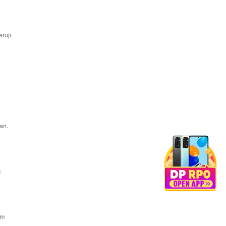
ruji
an.
g
am