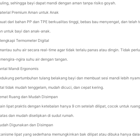
guling, sehingga bayi dapat mandi dengan aman tanpa risiko goyah.
aterial Premium Aman untuk Anak
buat dari bahan PP dan TPE berkualitas tinggi, bebas bau menyengat, dan telah te
n untuk bayi dan anak-anak.
ilengkapi Termometer Digital
antau suhu air secara real-time agar tidak terlalu panas atau dingin. Tidak perlu
i mengira-ngira suhu air dengan tangan.
antal Mandi Ergonomis
dukung pertumbuhan tulang belakang bayi dan membuat sesi mandi lebih nyam
tal tidak mudah tenggelam, mudah dicuci, dan cepat kering.
emat Ruang dan Mudah Disimpan
ain lipat praktis dengan ketebalan hanya 9 cm setelah dilipat, cocok untuk ruan
batas dan mudah diselipkan di sudut rumah.
udah Digunakan dan Disimpan
anisme lipat yang sederhana memungkinkan bak dilipat atau dibuka hanya dal