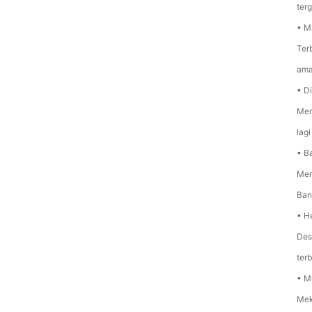
ter
• M
Ter
ama
• D
Mem
lag
• B
Men
Ban
• H
Des
ter
• M
Mek