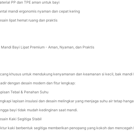
aterial PP dan TPE aman untuk bayi
antal mandi ergonomis nyaman dan cepat kering
esain lipat hemat ruang dan praktis
 Mandi Bayi Lipat Premium - Aman, Nyaman, dan Praktis
cang khusus untuk mendukung kenyamanan dan keamanan si kecil, bak mandi 
 hadir dengan desain modern dan fitur lengkap:
apisan Tebal & Penahan Suhu
engkapi lapisan insulasi dan desain melingkar yang menjaga suhu air tetap hanga
ingga bayi tidak mudah kedinginan saat mandi.
esain Kaki Segitiga Stabil
uktur kaki berbentuk segitiga memberikan penopang yang kokoh dan mencegah