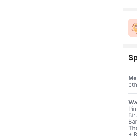
Sp
Me
oth
Wa
Pin
Bir
Ban
The
+ B