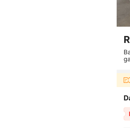
R
B
g
m
Pengguna baru berbelanja di aplikasi
D