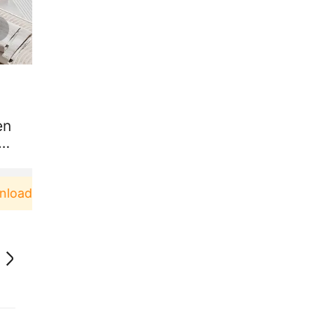
en
a
d & Pakai！
Pengguna baru berbelanja di aplikasi 