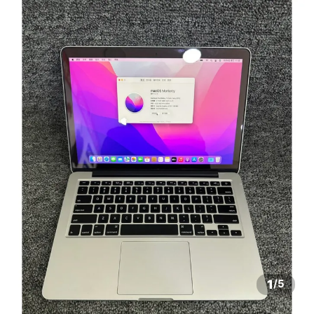
1
/
5