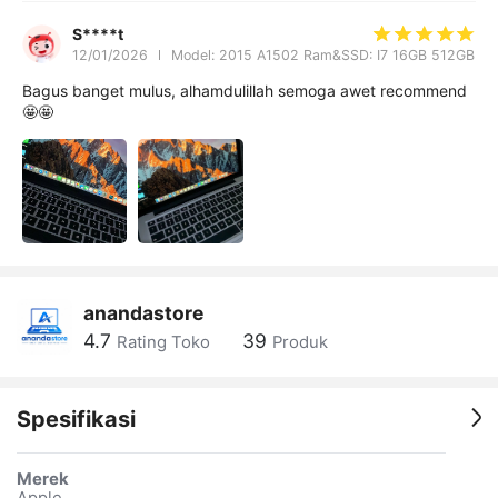
S****t
12/01/2026
Model: 2015 A1502 Ram&SSD: I7 16GB 512GB
Bagus banget mulus, alhamdulillah semoga awet recommend
🤩🤩
anandastore
4.7
39
Rating Toko
Produk
Spesifikasi
Merek