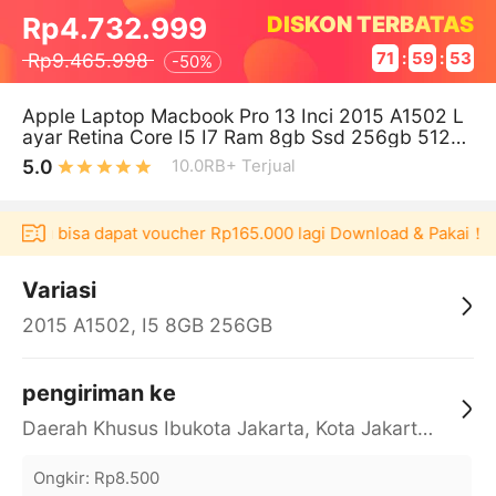
DISKON TERBATAS
Rp4.732.999
Rp9.465.998
71
:
59
:
52
-
50%
Apple Laptop Macbook Pro 13 Inci 2015 A1502 L
ayar Retina Core I5 I7 Ram 8gb Ssd 256gb 512g
b Termurah Tanpa DP
5.0
10.0RB+
Terjual
kulaku bisa dapat voucher Rp165.000 lagi Download & Pakai！
Variasi
2015 A1502, I5 8GB 256GB
pengiriman ke
Daerah Khusus Ibukota Jakarta, Kota Jakarta Barat, Cengkareng, yy
Ongkir
:
Rp8.500