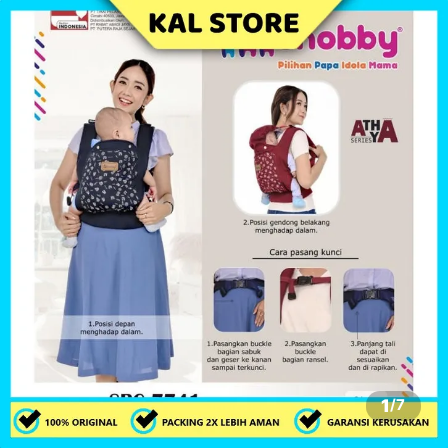
1
/
7