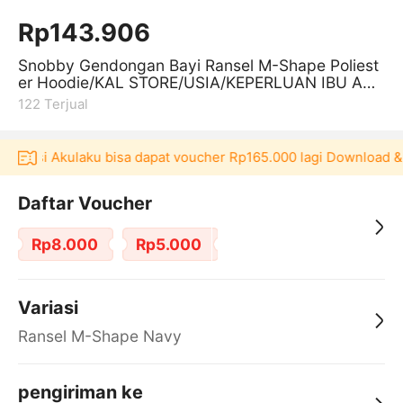
Rp143.906
Snobby Gendongan Bayi Ransel M-Shape Poliest
er Hoodie/KAL STORE/USIA/KEPERLUAN IBU ANA
K/PERLENGKAPAN BAYI ORGINAL/OFFICI
122
Terjual
plikasi Akulaku bisa dapat voucher Rp165.000 lagi Download &
Daftar Voucher
Rp8.000
Rp5.000
Variasi
Ransel M-Shape Navy
pengiriman ke