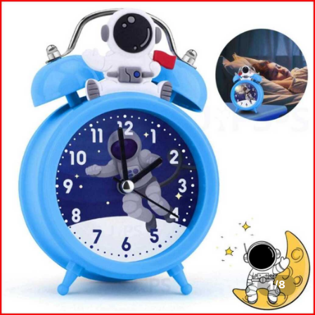
1
/
8