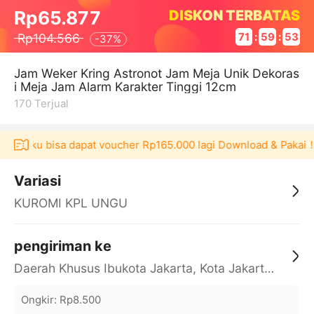
DISKON TERBATAS
Rp65.877
Rp104.566
71
:
59
:
53
-
37%
Jam Weker Kring Astronot Jam Meja Unik Dekoras
i Meja Jam Alarm Karakter Tinggi 12cm
170
Terjual
 Akulaku bisa dapat voucher Rp165.000 lagi Download & Pakai！
Variasi
KUROMI KPL UNGU
pengiriman ke
Daerah Khusus Ibukota Jakarta, Kota Jakarta Barat, Cengkareng, yy
Ongkir
:
Rp8.500