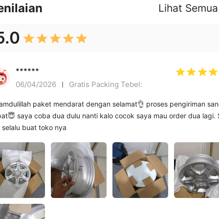
enilaian
Lihat Semua
5.0
******
Gratis Packing Tebel: ㅤ
06/04/2026
amdulillah paket mendarat dengan selamat👌 proses pengiriman san
at😇 saya coba dua dulu nanti kalo cocok saya mau order dua lagi.
 selalu buat toko nya