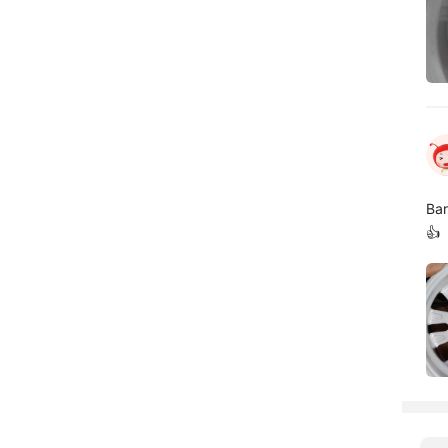
Bar
👍