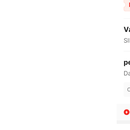
V
S
p
O