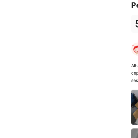
P
Alh
cep
ses