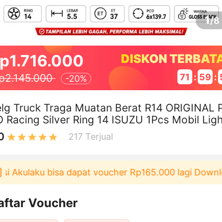
1
/
8
p1.716.000
DISKON TERBAT
71
:
59
:
p2.145.000
-
20%
lg Truck Traga Muatan Berat R14 ORIGINAL 
 Racing Silver Ring 14 ISUZU 1Pcs Mobil Ligh
uck Wildop Truk
0
217
Terjual
kulaku bisa dapat voucher Rp165.000 lagi Download 
aftar Voucher