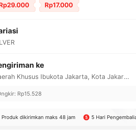
Rp29.000
Rp17.000
ariasi
ILVER
engiriman ke
Daerah Khusus Ibukota Jakarta, Kota Jakarta Barat, Cengkareng, yy
ngkir
:
Rp15.528
Produk dikirimkan maks 48 jam
5 Hari Pengembali