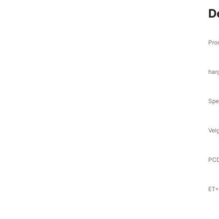
D
Pro
har
Spe
Vel
PCD
ET