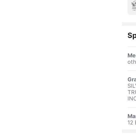
Sp
Me
oth
Gra
SIL
TR
IN
Ma
12 