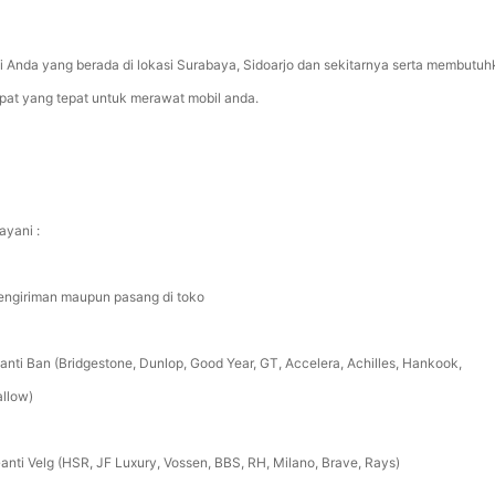
i Anda yang berada di lokasi Surabaya, Sidoarjo dan sekitarnya serta membutu
pat yang tepat untuk merawat mobil anda.
ayani :
Pengiriman maupun pasang di toko
Ganti Ban (Bridgestone, Dunlop, Good Year, GT, Accelera, Achilles, Hankook,
llow)
Ganti Velg (HSR, JF Luxury, Vossen, BBS, RH, Milano, Brave, Rays)