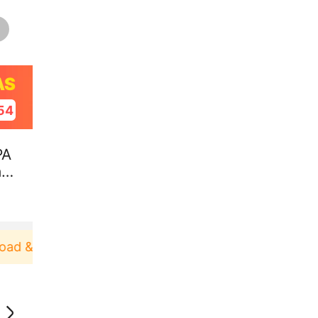
AS
53
PA
t
& Pakai！
Pengguna baru berbelanja di aplikasi Ak