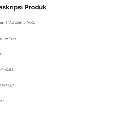
eskripsi Produk
duk BARU Original PAKO
ga per 1 pcs
k :
g R14X5,5
 6X139,7
+37