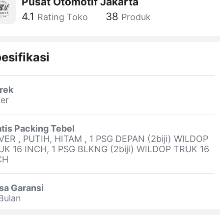
Pusat Otomotif Jakarta
4.1
38
Rating Toko
Produk
esifikasi
rek
er
tis Packing Tebel
VER , PUTIH, HITAM , 1 PSG DEPAN (2biji) WILDOP
UK 16 INCH, 1 PSG BLKNG (2biji) WILDOP TRUK 16
CH
sa Garansi
Bulan