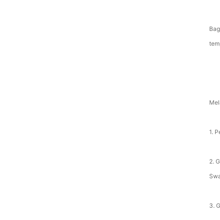
Bag
tem
Mel
1. 
2. 
Swa
3. 