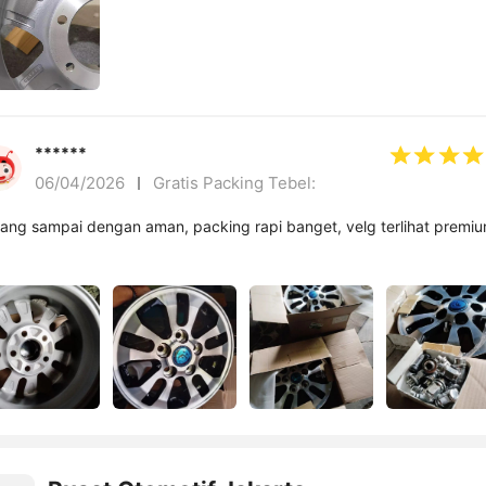
******
Gratis Packing Tebel: ㅤ
06/04/2026
ang sampai dengan aman, packing rapi banget, velg terlihat premi