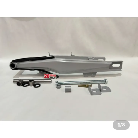
1
/
8