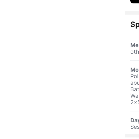
Sp
Me
oth
Mo
Pol
ab
Ba
War
2x
Da
Se