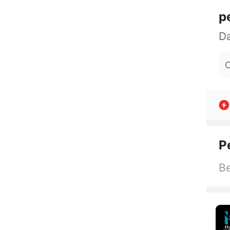
p
O
P
Be