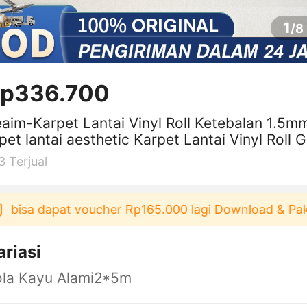
1
/
8
p336.700
aim-Karpet Lantai Vinyl Roll Ketebalan 1.5m
pet lantai aesthetic Karpet Lantai Vinyl Roll G
gan Motif Kayu Ukur
3
Terjual
a dapat voucher Rp165.000 lagi Download & Pakai！
ariasi
ola Kayu Alami2*5m