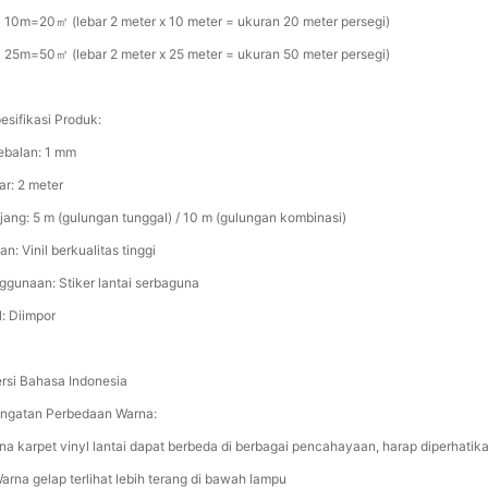
 10m=20㎡ (lebar 2 meter x 10 meter = ukuran 20 meter persegi)
 25m=50㎡ (lebar 2 meter x 25 meter = ukuran 50 meter persegi)
esifikasi Produk:
ebalan: 1 mm
ar: 2 meter
jang: 5 m (gulungan tunggal) / 10 m (gulungan kombinasi)
n: Vinil berkualitas tinggi
ggunaan: Stiker lantai serbaguna
l: Diimpor
rsi Bahasa Indonesia
ingatan Perbedaan Warna:
na karpet vinyl lantai dapat berbeda di berbagai pencahayaan, harap diperhatika
Warna gelap terlihat lebih terang di bawah lampu