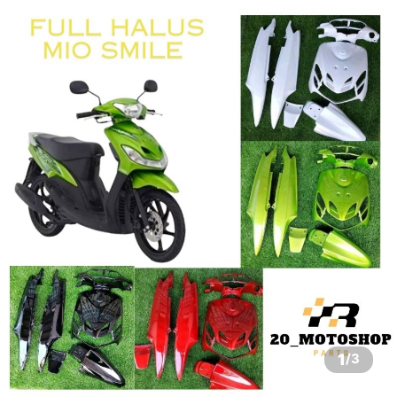
1
/
3