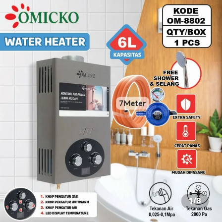
1
/
8