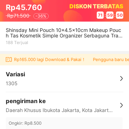
DISKON TERBATAS
Rp45.760
Rp71.500
71
:
59
:
50
-
36%
Shinsday Mini Pouch 10x4.5x10cm Makeup Pouc
h Tas Kosmetik Simple Organizer Serbaguna Trav
el Pouch Korea Mini Travel Bag
188
Terjual
oucher Rp165.000 lagi Download & Pakai！
Pengguna baru berb
Variasi
1305
pengiriman ke
Daerah Khusus Ibukota Jakarta, Kota Jakarta Barat, Cengkareng, yy
Ongkir
:
Rp8.500