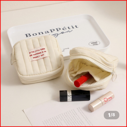
1
/
8