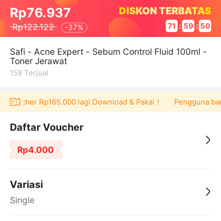
DISKON TERBATAS
Rp76.937
Rp122.122
71
:
59
:
50
-
37%
Safi - Acne Expert - Sebum Control Fluid 100ml -
Toner Jerawat
158
Terjual
at voucher Rp165.000 lagi Download & Pakai！
Pengguna baru 
Daftar Voucher
Rp4.000
Variasi
Single