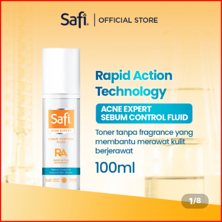
1
/
8