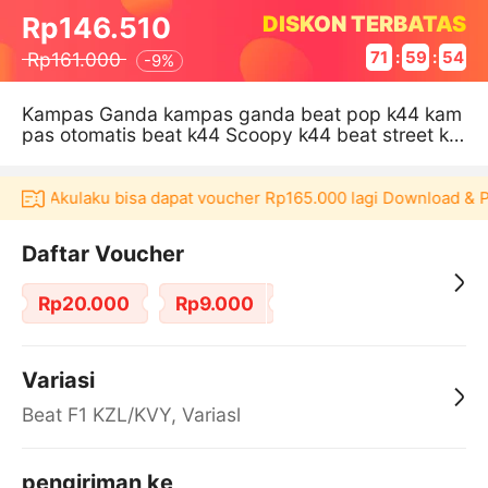
DISKON TERBATAS
Rp146.510
Rp161.000
71
:
59
:
54
-
9%
Kampas Ganda kampas ganda beat pop k44 kam
pas otomatis beat k44 Scoopy k44 beat street k4
4 fcc original
likasi Akulaku bisa dapat voucher Rp165.000 lagi Download & P
Daftar Voucher
Rp20.000
Rp9.000
Variasi
Beat F1 KZL/KVY, Variasl
pengiriman ke