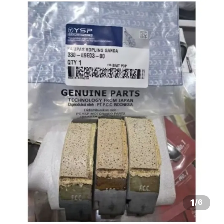
1
/
6