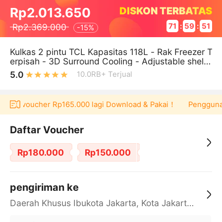
DISKON TERBATAS
Rp2.013.650
Rp2.369.000
71
:
59
:
51
-
15%
Kulkas 2 pintu TCL Kapasitas 118L - Rak Freezer T
erpisah - 3D Surround Cooling - Adjustable shelv
es - Low Noise 39dB
5.0
10.0RB+
Terjual
 dapat voucher Rp165.000 lagi Download & Pakai！
Pengguna b
Daftar Voucher
Rp180.000
Rp150.000
pengiriman ke
Daerah Khusus Ibukota Jakarta, Kota Jakarta Barat, Cengkareng, yy