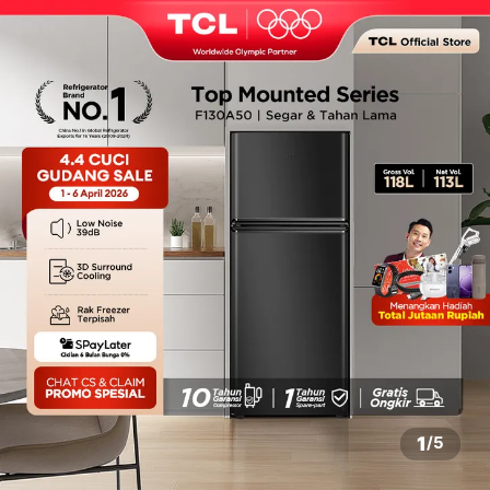
1
/
5