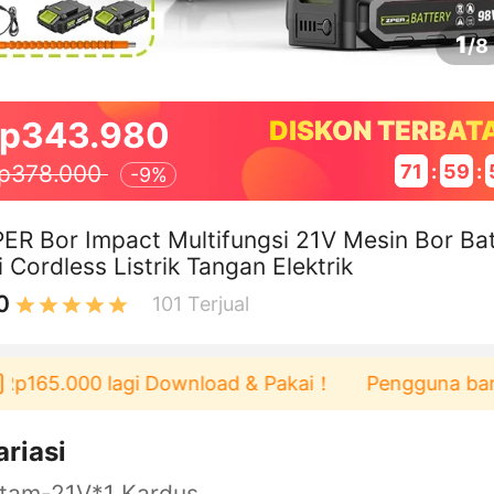
1
/
8
p343.980
DISKON TERBAT
71
:
59
:
p378.000
-
9%
ER Bor Impact Multifungsi 21V Mesin Bor Ba
i Cordless Listrik Tangan Elektrik
0
101
Terjual
65.000 lagi Download & Pakai！
Pengguna baru berbe
ariasi
itam-21V*1 Kardus