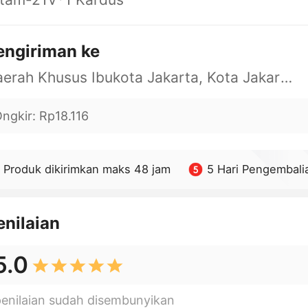
engiriman ke
Daerah Khusus Ibukota Jakarta, Kota Jakarta Barat, Cengkareng, yy
ngkir
:
Rp18.116
Produk dikirimkan maks 48 jam
5 Hari Pengembali
enilaian
5.0
penilaian sudah disembunyikan