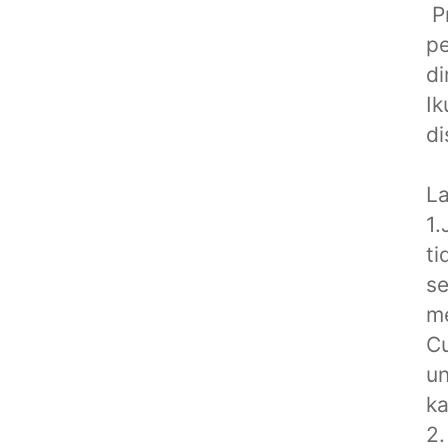
️️
pe
di
Ik
di
La
1.
ti
se
m
C
un
ka
2.