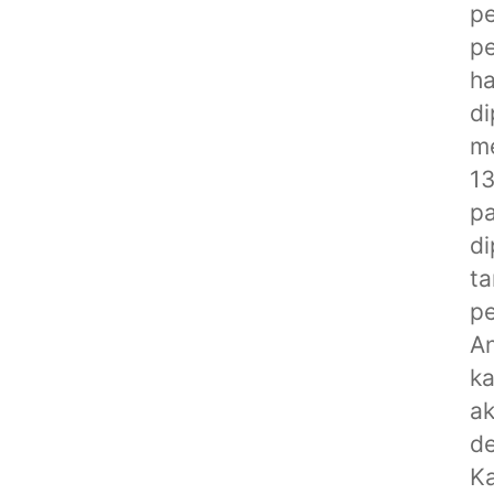
pe
pe
ha
di
me
13
pa
di
ta
pe
An
ka
ak
d
K