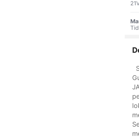
21
Ma
Tid
D
Se
G
JA
pe
lo
me
Se
me