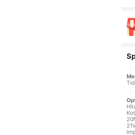
Sp
Me
Ti
Op
Hit
Kot
20
21V
Imp