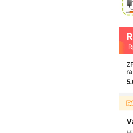
R
R
ZP
ra
5.
belanja di aplikasi Akulaku bisa dapat voucher Rp1
V
H