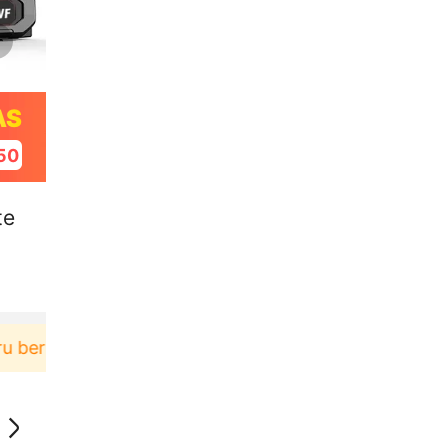
AS
49
te
lanja di aplikasi Akulaku bisa dapat voucher Rp165