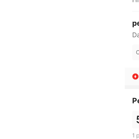
p
O
P
1 