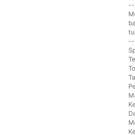
--
Me
ba
tu
--
Sp
Te
To
T
Pe
M
Ke
Da
Me
Ke