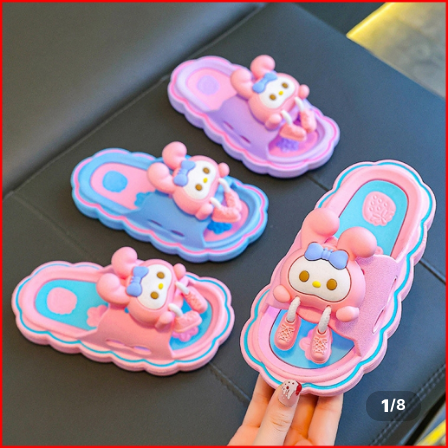
1
/
8