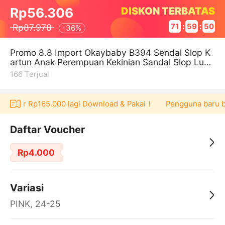
DISKON TERBATAS
Rp56.306
Rp87.978
71
:
59
:
50
-
36%
Promo 8.8 Import Okaybaby B394 Sendal Slop K
artun Anak Perempuan Kekinian Sandal Slop Lucu
Anak Cewek Bahan Karet Jelly
166
Terjual
oucher Rp165.000 lagi Download & Pakai！
Pengguna baru berb
Daftar Voucher
Rp4.000
Variasi
PINK, 24-25