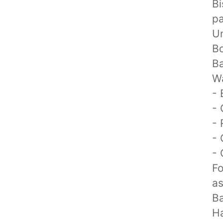
Bi
pa
Un
Bo
Ba
Wa
- 
- 
- 
-
-
Fo
as
Ba
Ha