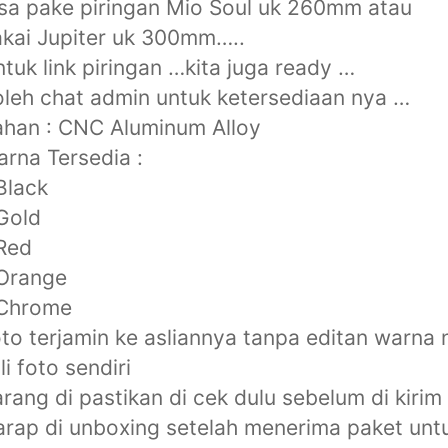
sa pake piringan Mio Soul uk 260mm atau
kai Jupiter uk 300mm…..
tuk link piringan …kita juga ready …
leh chat admin untuk ketersediaan nya …
han : CNC Aluminum Alloy
rna Tersedia :
Black
Gold
Red
 Orange
 Chrome
to terjamin ke asliannya tanpa editan warna 
li foto sendiri
rang di pastikan di cek dulu sebelum di kirim
rap di unboxing setelah menerima paket unt