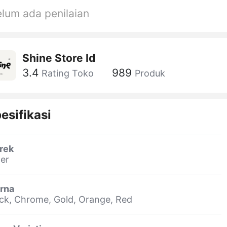
lum ada penilaian
Shine Store Id
3.4
989
Rating Toko
Produk
esifikasi
rek
er
rna
ck, Chrome, Gold, Orange, Red