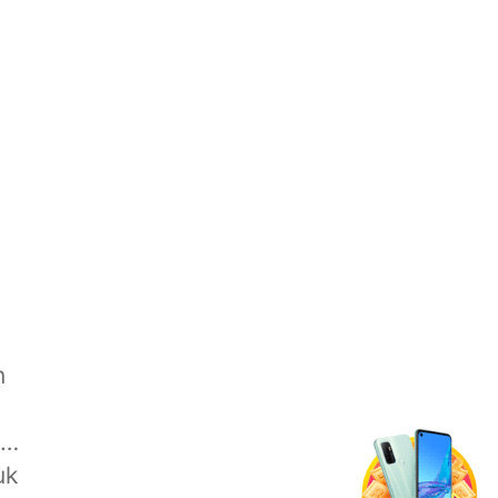
n
 …
uk