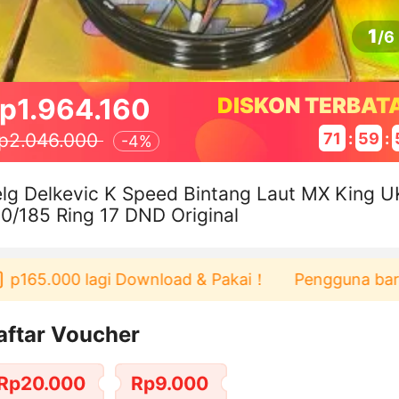
1
/
6
p1.964.160
DISKON TERBAT
71
:
59
:
p2.046.000
-
4%
lg Delkevic K Speed Bintang Laut MX King U
0/185 Ring 17 DND Original
165.000 lagi Download & Pakai！
Pengguna baru ber
aftar Voucher
Rp20.000
Rp9.000