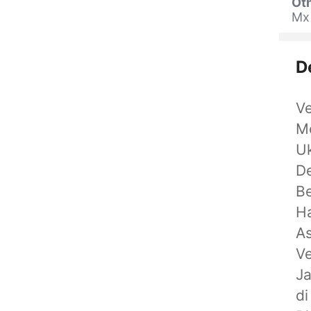
Oth
Mx
D
Ve
M
Uk
D
Be
Ha
As
Ve
Ja
di