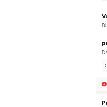
V
Bl
p
O
P