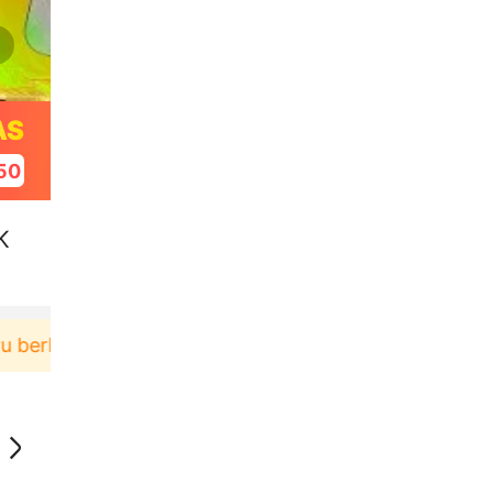
AS
49
K
belanja di aplikasi Akulaku bisa dapat voucher Rp16