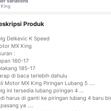
er Variations
 King
eskripsi Produk
lg Delkevic K Speed
otor MX King
uran :
epan 160-17
lakang 185-17
rap di baca terlebih dahulu
li Motor MX King Piringan Lubang 5 ….
lg ini tersedia lubang piringan 4 …
di harus di ganti ke piringan lubang 4 baru bi
 pasang ya ….