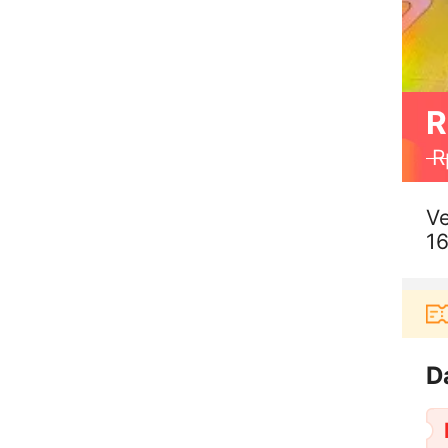
R
R
Ve
16
rbelanja di aplikasi Akulaku bisa dapat voucher Rp
D