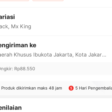
ariasi
ack, Mx King
engiriman ke
Daerah Khusus Ibukota Jakarta, Kota Jakarta Barat, Cengkareng, yy
ngkir
:
Rp88.550
Produk dikirimkan maks 48 jam
5 Hari Pengembali
enilaian