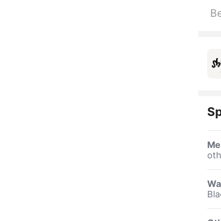
Be
Sp
Me
oth
Wa
Bla