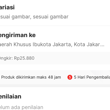
ariasi
suai gambar, sesuai gambar
engiriman ke
Daerah Khusus Ibukota Jakarta, Kota Jakarta Barat, Cengkareng, yy
ngkir
:
Rp25.880
Produk dikirimkan maks 48 jam
5 Hari Pengembali
enilaian
lum ada penilaian