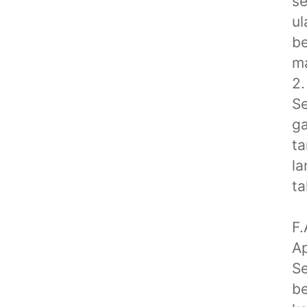
s
ul
b
ma
2.
Se
ga
ta
la
ta
F.
Ap
Se
be