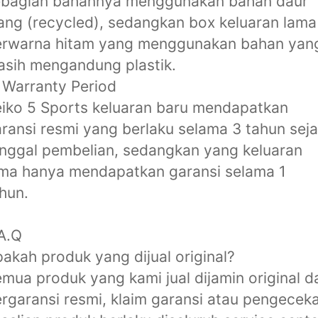
ebagian bahannya menggunakan bahan daur
ang (recycled), sedangkan box keluaran lama
erwarna hitam yang menggunakan bahan yan
sih mengandung plastik.
 Warranty Period
iko 5 Sports keluaran baru mendapatkan
ransi resmi yang berlaku selama 3 tahun sej
nggal pembelian, sedangkan yang keluaran
ma hanya mendapatkan garansi selama 1
hun.
A.Q
akah produk yang dijual original?
mua produk yang kami jual dijamin original d
rgaransi resmi, klaim garansi atau pengecek