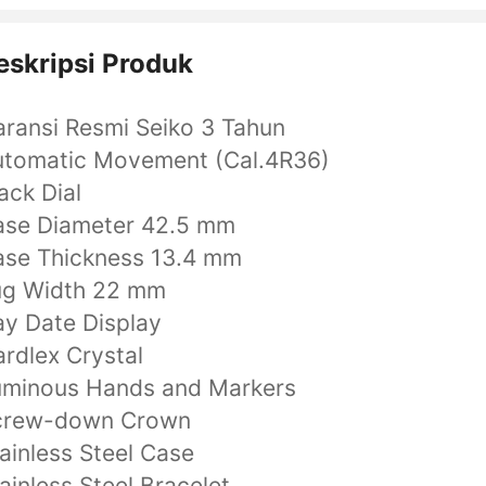
eskripsi Produk
ransi Resmi Seiko 3 Tahun
utomatic Movement (Cal.4R36)
ack Dial
ase Diameter 42.5 mm
ase Thickness 13.4 mm
ug Width 22 mm
y Date Display
rdlex Crystal
uminous Hands and Markers
crew-down Crown
ainless Steel Case
ainless Steel Bracelet