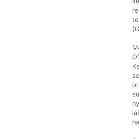
ke
re
te
(G
Me
Of
Ka
se
pr
su
ny
la
ha