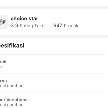
choice star
3.9
947
Rating Toko
Produk
esifikasi
rek
er
rna
suai gambar
er Variations
suai gambar