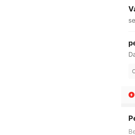
V
se
p
O
P
Be