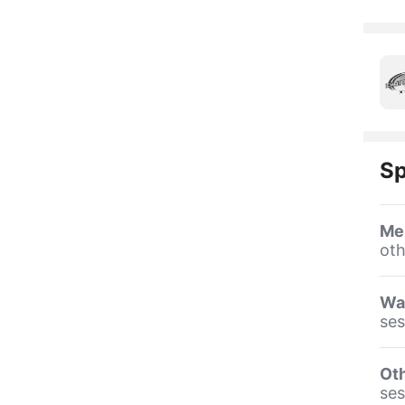
Sp
Me
oth
Wa
se
Oth
se