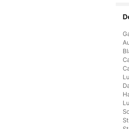
D
Ga
A
Bl
C
C
L
Da
Ha
L
S
St
St