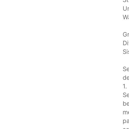
Un
Wa
Gr
Di
Si
Se
d
1.
Se
be
me
pa