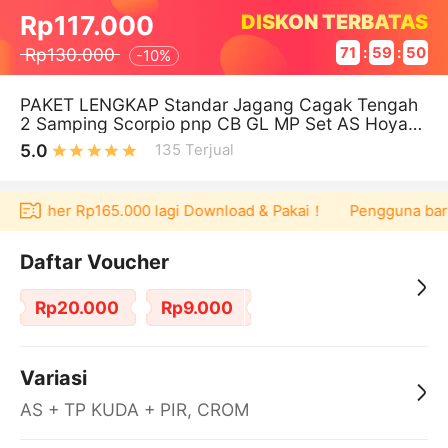
DISKON TERBATAS
Rp117.000
Rp130.000
71
:
59
:
50
-
10%
PAKET LENGKAP Standar Jagang Cagak Tengah
2 Samping Scorpio pnp CB GL MP Set AS Hoyak
Hayik Crhome
5.0
135
Terjual
at voucher Rp165.000 lagi Download & Pakai！
Pengguna baru b
Daftar Voucher
Rp20.000
Rp9.000
Variasi
AS + TP KUDA + PIR, CROM