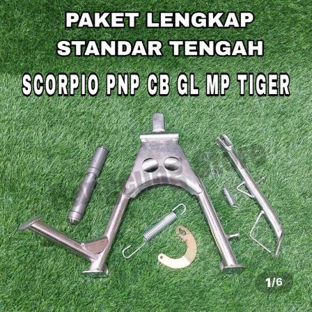
1
/
6