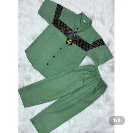
1
/
8