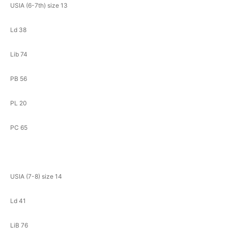
USIA (6-7th) size 13
Ld 38
Lib 74
PB 56
PL 20
PC 65
USIA (7-8) size 14
Ld 41
LiB 76