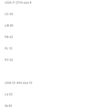
USIA (1-2TH) size 9
LD 30
LIB 60
PB 42
PL 15
PC 52
USIA (3-4th) size 10
Ld 32
lib 62