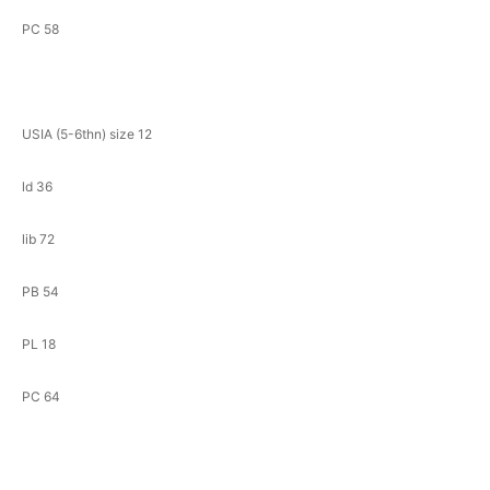
PC 58
USIA (5-6thn) size 12
ld 36
lib 72
PB 54
PL 18
PC 64