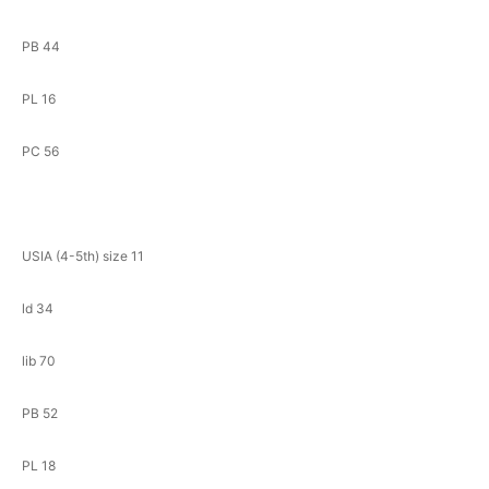
PB 44
PL 16
PC 56
USIA (4-5th) size 11
ld 34
lib 70
PB 52
PL 18