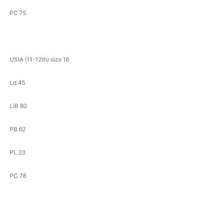
PC 75
USIA (11-12th) size 16
Ld 45
LiB 80
PB 62
PL 23
PC 78