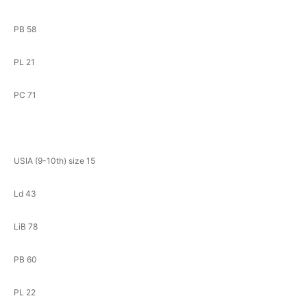
PB 58
PL 21
PC 71
USIA (9-10th) size 15
Ld 43
LiB 78
PB 60
PL 22