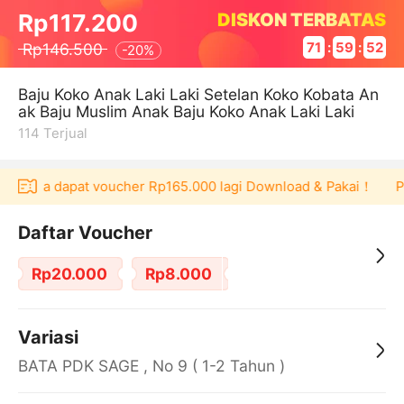
DISKON TERBATAS
Rp117.200
Rp146.500
71
:
59
:
52
-
20%
Baju Koko Anak Laki Laki Setelan Koko Kobata An
ak Baju Muslim Anak Baju Koko Anak Laki Laki
114
Terjual
u bisa dapat voucher Rp165.000 lagi Download & Pakai！
Peng
Daftar Voucher
Rp20.000
Rp8.000
Variasi
BATA PDK SAGE , No 9 ( 1-2 Tahun )