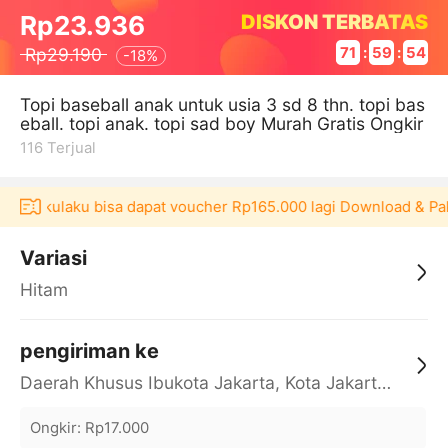
DISKON TERBATAS
Rp23.936
Rp29.190
71
:
59
:
53
-
18%
Topi baseball anak untuk usia 3 sd 8 thn. topi bas
eball. topi anak. topi sad boy Murah Gratis Ongkir
116
Terjual
kasi Akulaku bisa dapat voucher Rp165.000 lagi Download & Pak
Variasi
Hitam
pengiriman ke
Daerah Khusus Ibukota Jakarta, Kota Jakarta Barat, Cengkareng, yy
Ongkir
:
Rp17.000