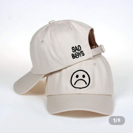
1
/
8