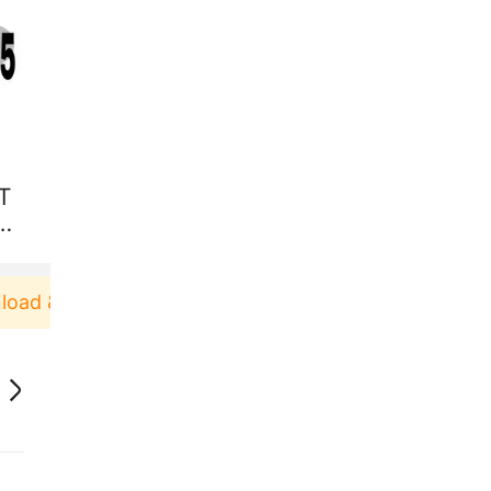
T
RS
d & Pakai！
Pengguna baru berbelanja di aplikasi 