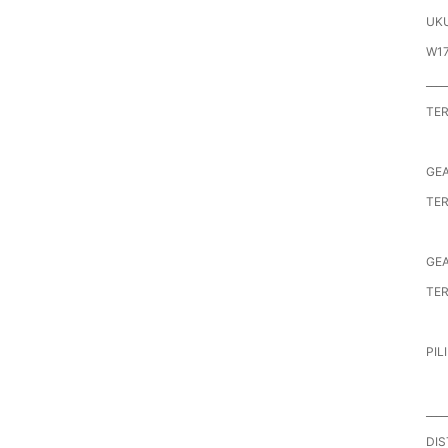
UK
W17
____
TE
GE
TER
GE
TER
PIL
____
DIS