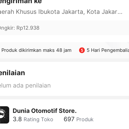
engiriman ke
Daerah Khusus Ibukota Jakarta, Kota Jakarta Barat, Cengkareng, yy
ngkir
:
Rp12.938
Produk dikirimkan maks 48 jam
5 Hari Pengembali
enilaian
lum ada penilaian
Dunia Otomotif Store.
3.8
697
Rating Toko
Produk