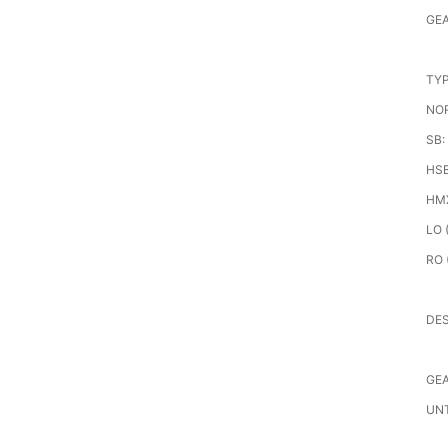
GEA
TYP
NOR
SB:
HSB
HMX
LO 
RO 
DES
GEA
UN