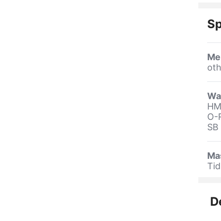
Sp
Me
oth
Wa
HM
O-
SB
Ma
Tid
D