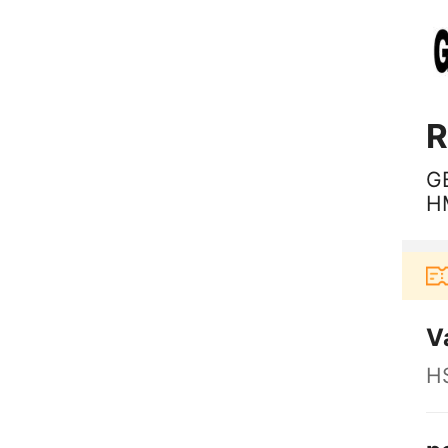
R
G
H
E
Pengguna baru berbelanja di aplikas
V
H