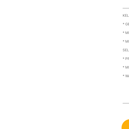
____
KEL
* G
* 
* M
SE
* P
* 
* W
____