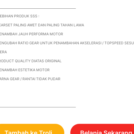
___________________________________________________
EBIHAN PRODUK SSS :
EARSET PALING AWET DAN PALING TAHAN LAMA
MENAMBAH JAUH PERFORMA MOTOR
ENGUBAH RATIO GEAR UNTUK PENAMBAHAN AKSELERASI / TOPSPEED SESU
LERA
RODUCT QUALITY DIATAS ORIGINAL
MENAMBAH ESTETIKA MOTOR
ARNA GEAR / RANTAI TIDAK PUDAR
___________________________________________________
Tambah ke Troli
Belanja Sekarang