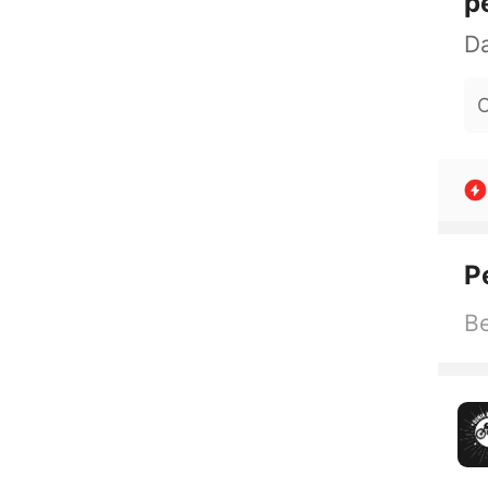
p
O
P
Be