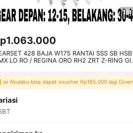
1
/
4
p1.063.000
EARSET 428 BAJA W175 RANTAI SSS SB HSB
MX LO RO / REGINA ORO RH2 ZRT Z-RING GI
T GIR SET
i Akulaku bisa dapat voucher Rp165.000 lagi Downloa
ariasi
SBT