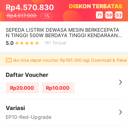
DISKON TERBATAS
Rp4.570.830
Rp4.617.000
71
:
59
:
53
-
1%
SEPEDA LISTRIK DEWASA MESIN BERKECEPATA
N TINGGI 500W BERDAYA TINGGI KENDARAAN L
ISTRIK MEWAH KELAS ATAS 35KM/H BERKUALIT
5.0
181
Terjual
A
 Akulaku bisa dapat voucher Rp165.000 lagi Download & Pakai！
Daftar Voucher
Rp20.000
Rp10.000
Variasi
EP10-Red-Upgrade