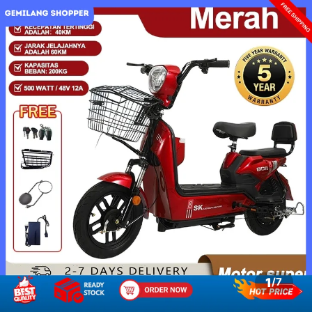
1
/
7