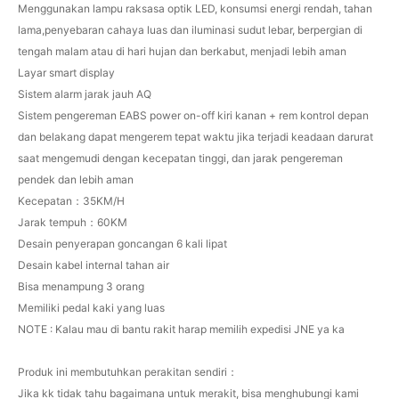
Menggunakan lampu raksasa optik LED, konsumsi energi rendah, tahan
lama,penyebaran cahaya luas dan iluminasi sudut lebar, berpergian di
tengah malam atau di hari hujan dan berkabut, menjadi lebih aman
Layar smart display
Sistem alarm jarak jauh AQ
Sistem pengereman EABS power on-off kiri kanan + rem kontrol depan
dan belakang dapat mengerem tepat waktu jika terjadi keadaan darurat
saat mengemudi dengan kecepatan tinggi, dan jarak pengereman
pendek dan lebih aman
Kecepatan：35KM/H
Jarak tempuh：60KM
Desain penyerapan goncangan 6 kali lipat
Desain kabel internal tahan air
Bisa menampung 3 orang
Memiliki pedal kaki yang luas
NOTE : Kalau mau di bantu rakit harap memilih expedisi JNE ya ka
Produk ini membutuhkan perakitan sendiri：
Jika kk tidak tahu bagaimana untuk merakit, bisa menghubungi kami