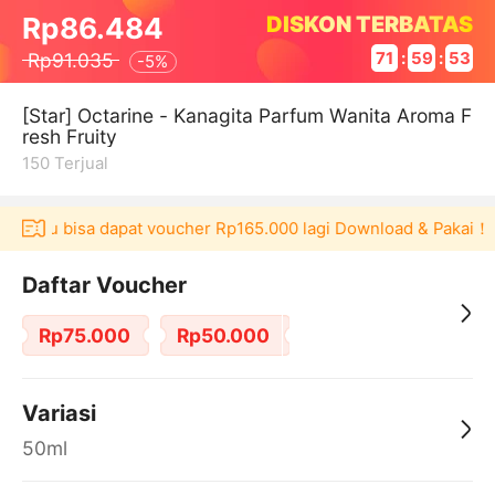
DISKON TERBATAS
Rp86.484
Rp91.035
71
:
59
:
53
-
5%
[Star] Octarine - Kanagita Parfum Wanita Aroma F
resh Fruity
150
Terjual
kulaku bisa dapat voucher Rp165.000 lagi Download & Pakai！
Daftar Voucher
Rp75.000
Rp50.000
Variasi
50ml