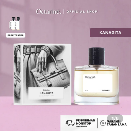
1
/
6