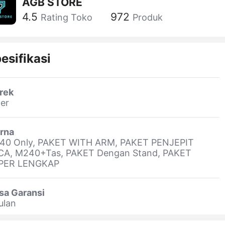
AGB STORE
4.5
972
Rating Toko
Produk
esifikasi
rek
er
rna
40 Only, PAKET WITH ARM, PAKET PENJEPIT
CA, M240+Tas, PAKET Dengan Stand, PAKET
PER LENGKAP
sa Garansi
ulan