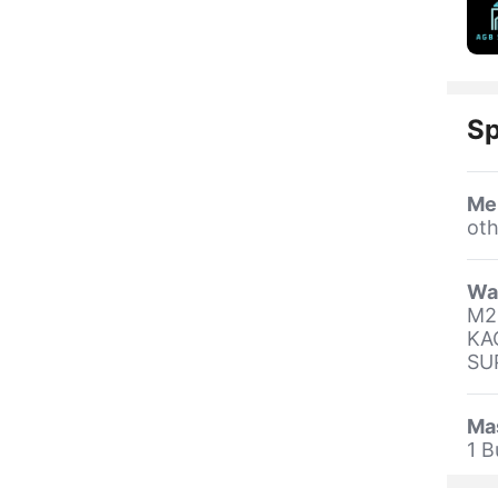
Sp
Me
oth
Wa
M2
KA
SU
Ma
1 B