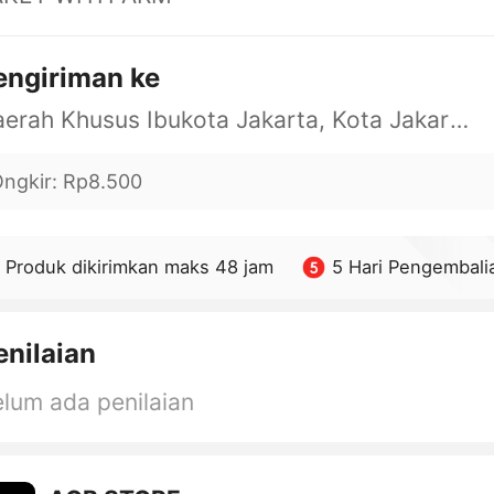
engiriman ke
Daerah Khusus Ibukota Jakarta, Kota Jakarta Barat, Cengkareng, yy
ngkir
:
Rp8.500
Produk dikirimkan maks 48 jam
5 Hari Pengembali
enilaian
lum ada penilaian