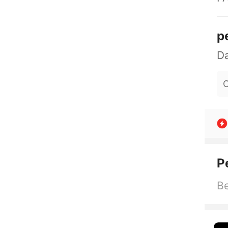
p
O
P
Be