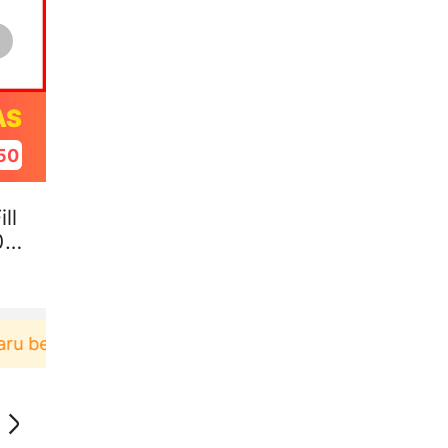
AS
49
ll
0
erbelanja di aplikasi Akulaku bisa dapat voucher Rp