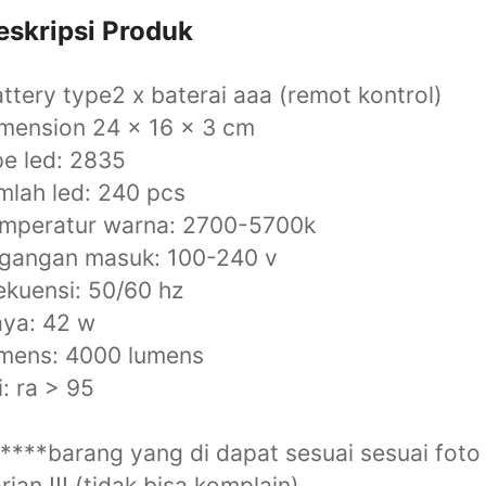
eskripsi Produk
ttery type2 x baterai aaa (remot kontrol)
mension 24 x 16 x 3 cm
pe led: 2835
mlah led: 240 pcs
emperatur warna: 2700-5700k
egangan masuk: 100-240 v
ekuensi: 50/60 hz
ya: 42 w
umens: 4000 lumens
i: ra > 95
****barang yang di dapat sesuai sesuai foto 
rian !!!.(tidak bisa komplain).