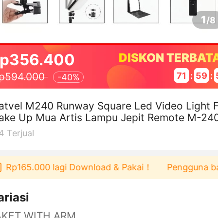
1
/
8
p356.400
DISKON TERBAT
71
:
59
:
p594.000
-
40%
tvel M240 Runway Square Led Video Light Fi
ake Up Mua Artis Lampu Jepit Remote M-24
 240 Set
4
Terjual
Rp165.000 lagi Download & Pakai！
Pengguna baru b
ariasi
AKET WITH ARM