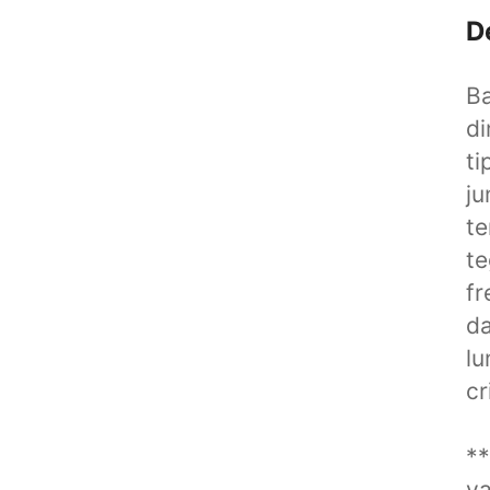
D
Ba
di
ti
ju
t
t
fr
da
l
cr
**
va