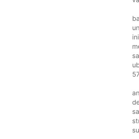
ba
un
in
me
sa
ub
5
an
de
sa
st
s