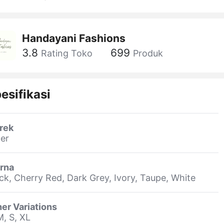
Handayani Fashions
3.8
699
Rating Toko
Produk
esifikasi
rek
er
rna
ck, Cherry Red, Dark Grey, Ivory, Taupe, White
er Variations
M, S, XL