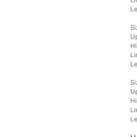
L
Si
U
H
L
L
Si
U
H
L
L