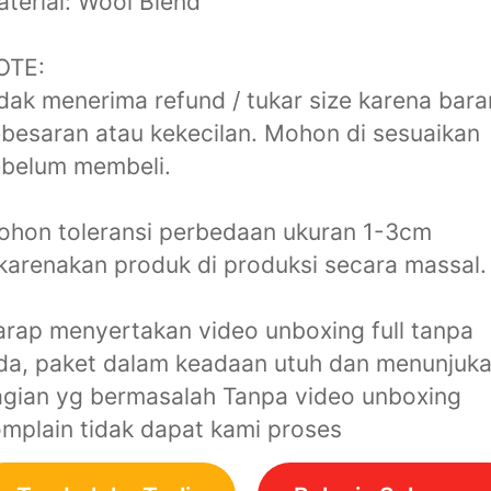
terial: Wool Blend
OTE:
dak menerima refund / tukar size karena bar
besaran atau kekecilan. Mohon di sesuaikan
ebelum membeli.
hon toleransi perbedaan ukuran 1-3cm
karenakan produk di produksi secara massal.
rap menyertakan video unboxing full tanpa
da, paket dalam keadaan utuh dan menunjuk
gian yg bermasalah Tanpa video unboxing
mplain tidak dapat kami proses