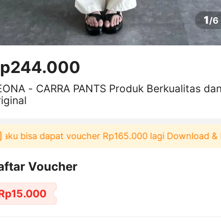
1
/
6
p244.000
EONA - CARRA PANTS Produk Berkualitas da
iginal
u bisa dapat voucher Rp165.000 lagi Download & Pak
aftar Voucher
Rp15.000