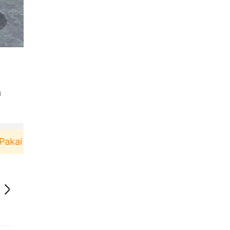
n
ai！
Pengguna baru berbelanja di aplikasi Akulaku