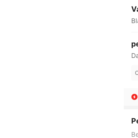
V
Bl
p
O
P
Be