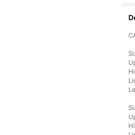
D
C
Si
U
H
L
L
Si
U
H
L