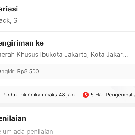
ariasi
ack, S
engiriman ke
Daerah Khusus Ibukota Jakarta, Kota Jakarta Barat, Cengkareng, yy
ngkir
:
Rp8.500
Produk dikirimkan maks 48 jam
5 Hari Pengembali
enilaian
lum ada penilaian