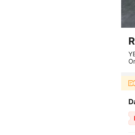
R
Y
Or
Pengguna baru berbelanja di aplikasi Akulak
D