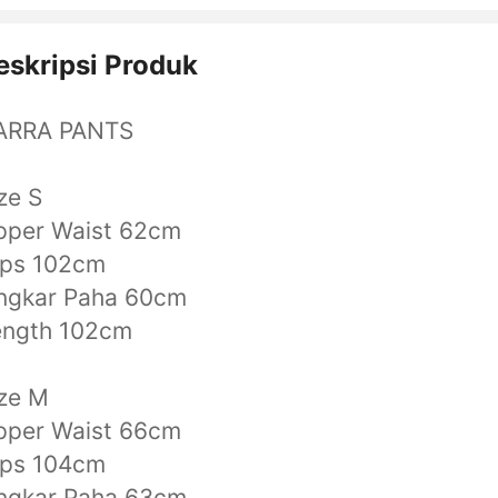
eskripsi Produk
ARRA PANTS
ze S
pper Waist 62cm
ips 102cm
ingkar Paha 60cm
ength 102cm
ze M
pper Waist 66cm
ips 104cm
ingkar Paha 63cm