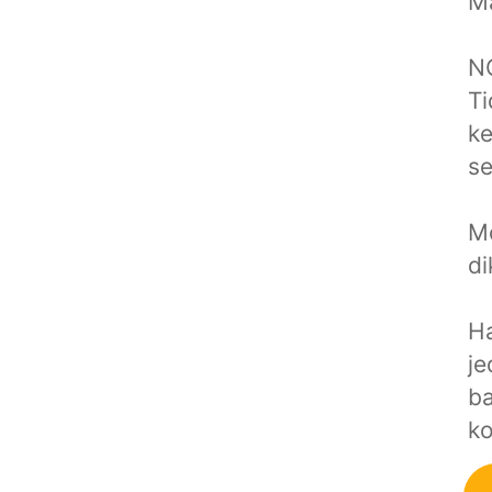
Ma
N
Ti
ke
s
Mo
di
Ha
je
ba
ko