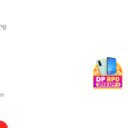
ang
an