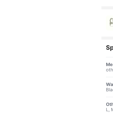
Sp
Me
oth
Wa
Bla
Oth
L, 