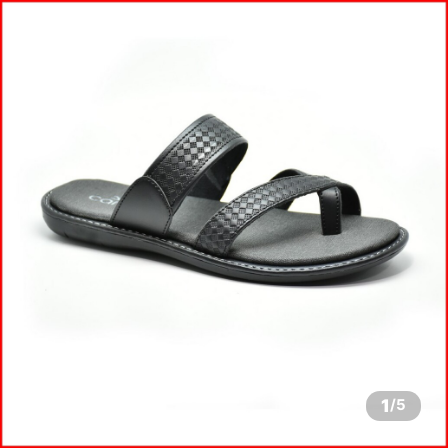
1
/
5