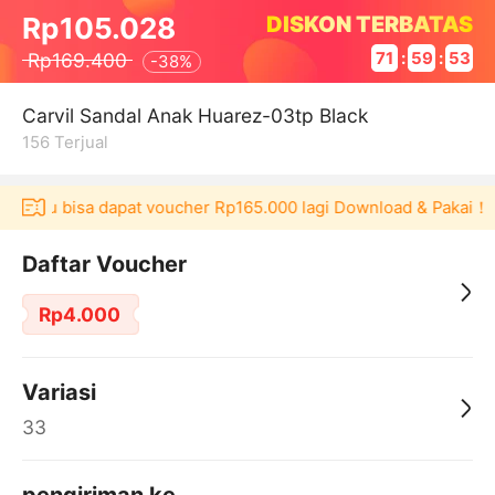
DISKON TERBATAS
Rp105.028
Rp169.400
71
:
59
:
53
-
38%
Carvil Sandal Anak Huarez-03tp Black
156
Terjual
Akulaku bisa dapat voucher Rp165.000 lagi Download & Pakai！
Daftar Voucher
Rp4.000
Variasi
33