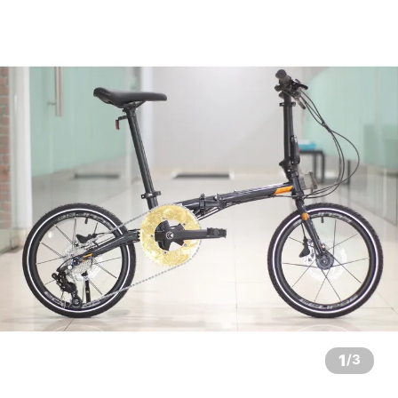
1
/
3