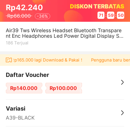
DISKON TERBATAS
Rp42.240
Rp66.000
71
:
59
:
49
-
36%
Air39 Tws Wireless Headset Bluetooth Transpare
nt Enc Headphones Led Power Digital Display Ste
reo Sound Earphones For Spo
186
Terjual
cher Rp165.000 lagi Download & Pakai！
Pengguna baru berbel
Daftar Voucher
Rp140.000
Rp100.000
Variasi
A39-BLACK