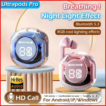
1
/
8