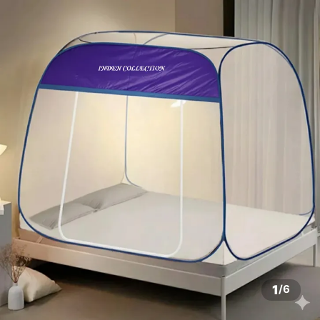
1
/
6