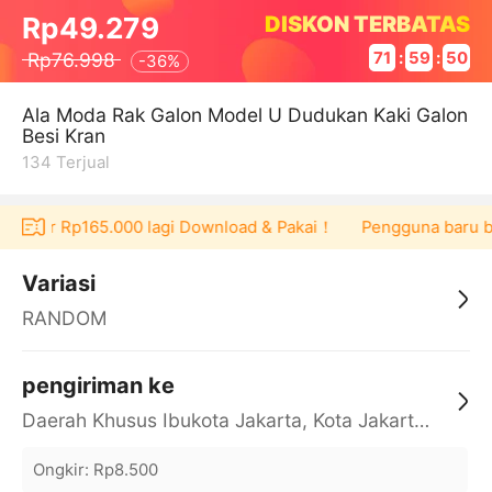
DISKON TERBATAS
Rp49.279
Rp76.998
71
:
59
:
50
-
36%
Ala Moda Rak Galon Model U Dudukan Kaki Galon
Besi Kran
134
Terjual
voucher Rp165.000 lagi Download & Pakai！
Pengguna baru ber
Variasi
RANDOM
pengiriman ke
Daerah Khusus Ibukota Jakarta, Kota Jakarta Barat, Cengkareng, yy
Ongkir
:
Rp8.500