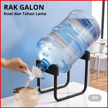
1
/
5