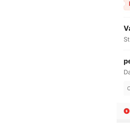
V
St
p
O