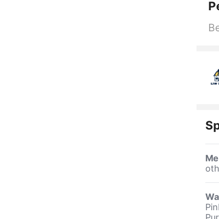
P
Be
Sp
Me
oth
Wa
Pin
Pur