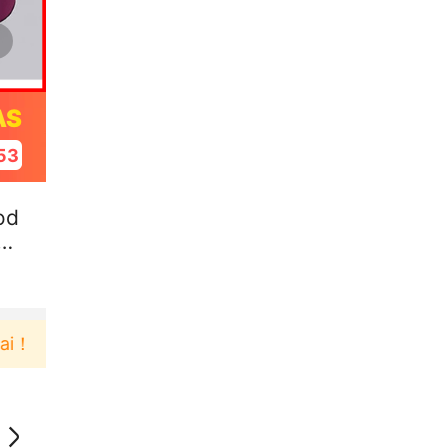
AS
52
od
Tr
Pengguna baru berbelanja di aplikasi Akulaku bi