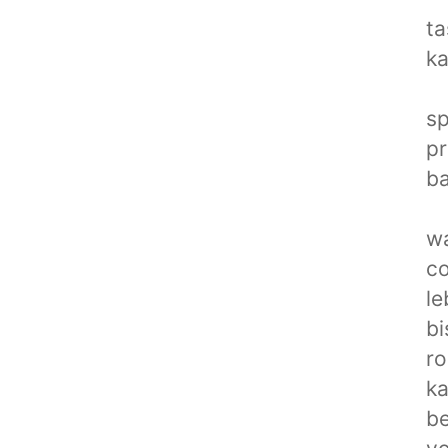
ta
ka
sp
pr
ba
wa
co
le
bi
ro
ka
b