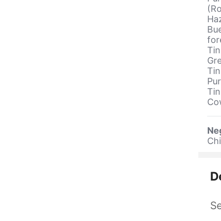
(Ro
Haz
Bue
for
Tin
Gre
Tin
Pur
Tin
Cow
Ne
Ch
D
Se