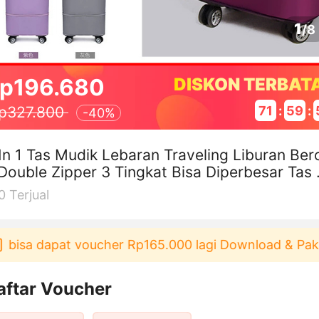
1
/
8
p196.680
DISKON TERBAT
71
:
59
:
p327.800
-
40%
In 1 Tas Mudik Lebaran Traveling Liburan Ber
Double Zipper 3 Tingkat Bisa Diperbesar Tas 
el Roda
0
Terjual
isa dapat voucher Rp165.000 lagi Download & Pakai！
aftar Voucher