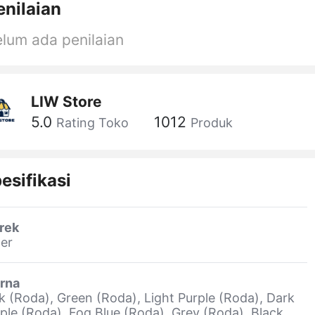
enilaian
lum ada penilaian
LIW Store
5.0
1012
Rating Toko
Produk
esifikasi
rek
er
rna
k (Roda), Green (Roda), Light Purple (Roda), Dark
ple (Roda), Fog Blue (Roda), Grey (Roda), Black