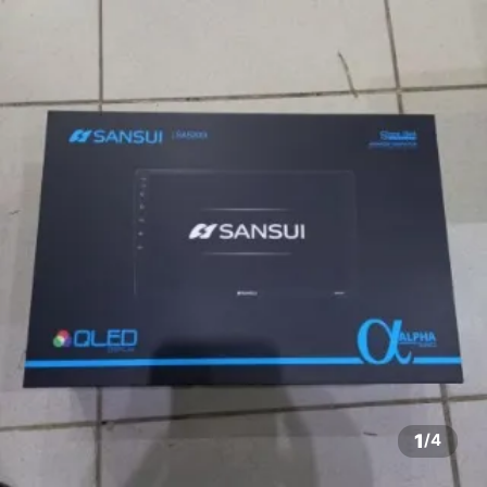
1
/
4