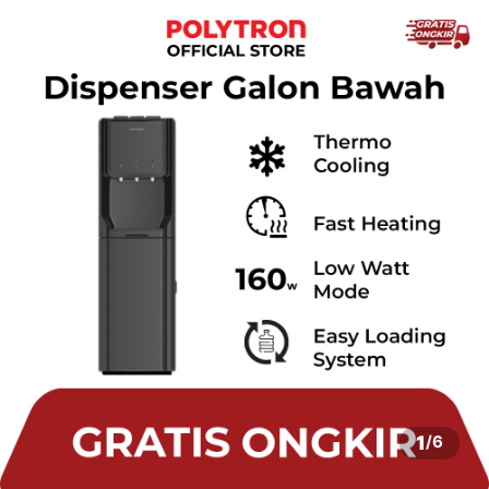
1
/
6