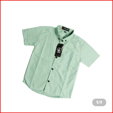
1
/
8