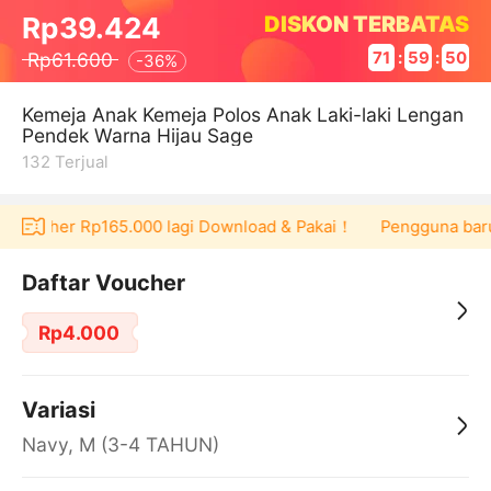
DISKON TERBATAS
Rp39.424
Rp61.600
71
:
59
:
50
-
36%
Kemeja Anak Kemeja Polos Anak Laki-laki Lengan
Pendek Warna Hijau Sage
132
Terjual
t voucher Rp165.000 lagi Download & Pakai！
Pengguna baru b
Daftar Voucher
Rp4.000
Variasi
Navy, M (3-4 TAHUN)