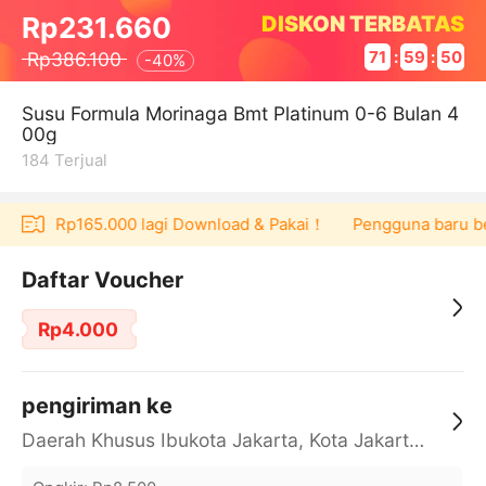
DISKON TERBATAS
Rp231.660
Rp386.100
71
:
59
:
50
-
40%
Susu Formula Morinaga Bmt Platinum 0-6 Bulan 4
00g
184
Terjual
voucher Rp165.000 lagi Download & Pakai！
Pengguna baru berb
Daftar Voucher
Rp4.000
pengiriman ke
Daerah Khusus Ibukota Jakarta, Kota Jakarta Barat, Cengkareng, yy