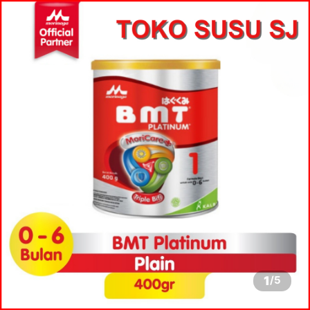
1
/
5