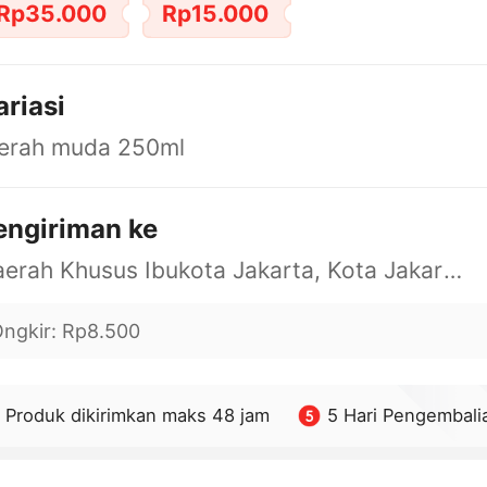
Rp35.000
Rp15.000
ariasi
erah muda 250ml
engiriman ke
Daerah Khusus Ibukota Jakarta, Kota Jakarta Barat, Cengkareng, yy
ngkir
:
Rp8.500
Produk dikirimkan maks 48 jam
5 Hari Pengembali