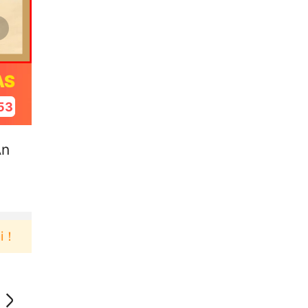
AS
52
An
Pengguna baru berbelanja di aplikasi Akulaku bisa 