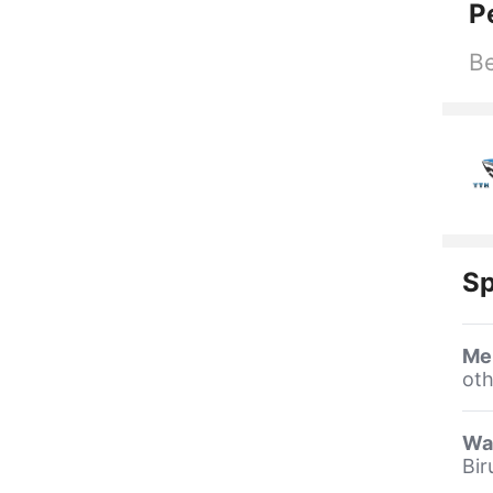
P
Be
Sp
Me
oth
Wa
Bi