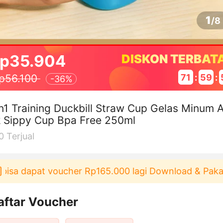
1
/
8
p35.904
DISKON TERBAT
71
:
59
:
p56.100
-
36%
n1 Training Duckbill Straw Cup Gelas Minum 
 Sippy Cup Bpa Free 250ml
0
Terjual
 dapat voucher Rp165.000 lagi Download & Pakai！
aftar Voucher