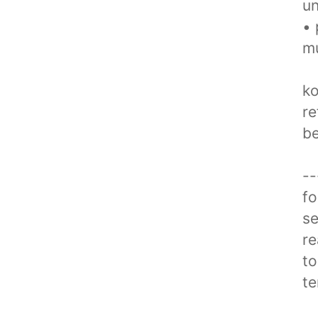
un
• 
mu
ko
re
be
--
fo
se
re
to
te