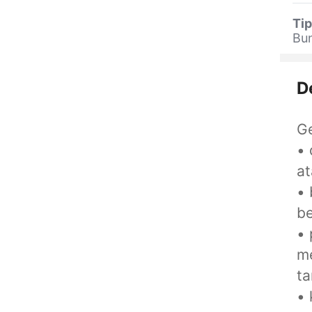
Tip
Bu
D
Ge
• 
at
• 
be
•
m
ta
• 