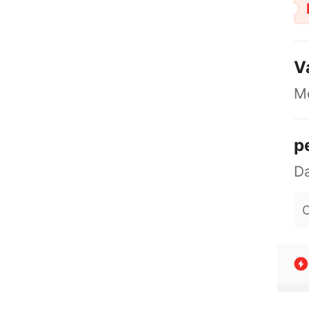
V
M
p
O