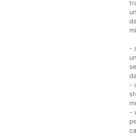
tr
un
da
mi
- 
un
se
da
- 
st
m
- 
pe
ca