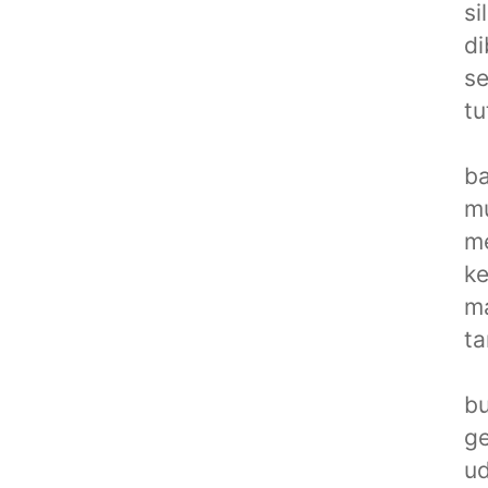
si
di
se
tu
ba
mu
me
ke
ma
ta
bu
ge
ud