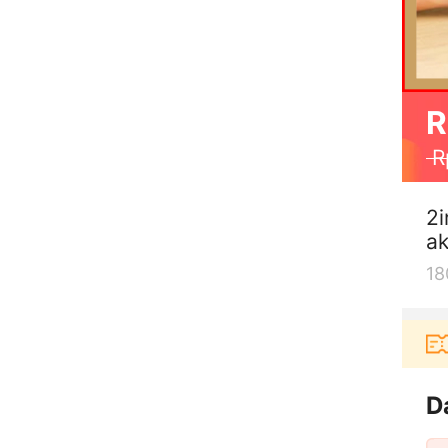
R
R
2i
ak
18
Pengguna baru berbelanja di aplikasi Akulaku bisa
D