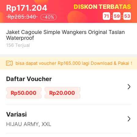
DISKON TERBATAS
Rp171.204
Rp285.340
71
:
59
:
52
-
40%
Jaket Cagoule Simple Wangkers Original Taslan
Waterproof
156
Terjual
kulaku bisa dapat voucher Rp165.000 lagi Download & Pakai！
Daftar Voucher
Rp50.000
Rp20.000
Variasi
HIJAU ARMY, XXL