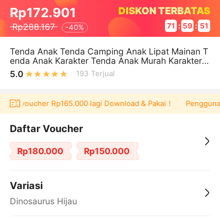
DISKON TERBATAS
Rp172.901
Rp288.167
71
:
59
:
51
-
40%
Tenda Anak Tenda Camping Anak Lipat Mainan T
enda Anak Karakter Tenda Anak Murah Karakter
Hewan
5.0
193
Terjual
dapat voucher Rp165.000 lagi Download & Pakai！
Pengguna ba
Daftar Voucher
Rp180.000
Rp150.000
Variasi
Dinosaurus Hijau