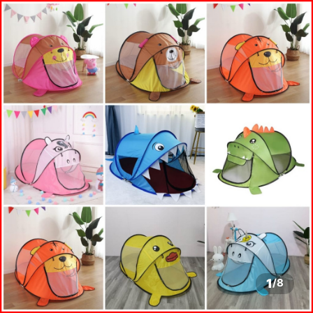
1
/
8