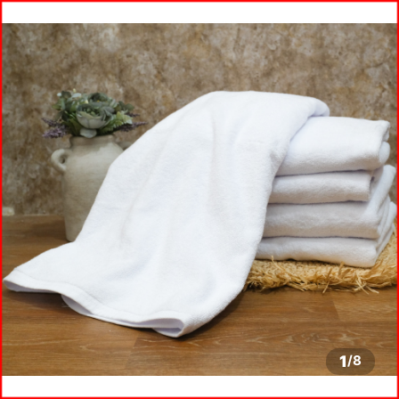
1
/
8