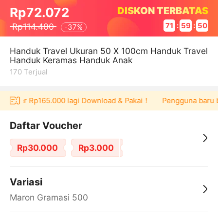
DISKON TERBATAS
Rp72.072
Rp114.400
71
:
59
:
50
-
37%
Handuk Travel Ukuran 50 X 100cm Handuk Travel
Handuk Keramas Handuk Anak
170
Terjual
voucher Rp165.000 lagi Download & Pakai！
Pengguna baru ber
Daftar Voucher
Rp30.000
Rp3.000
Variasi
Maron Gramasi 500